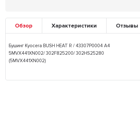
Обзор
Характеристики
Отзывы
Бушинг Kyocera BUSH HEAT R / 43307P0004 A4
5MVX441XN002/ 302F825200/ 302HS25280
(5MVX441XN002)