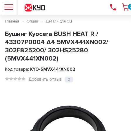
Главная
Опции
Детали для СЦ
Бушинг Kyocera BUSH HEAT R /
43307P0004 A4 5MVX441XN002/
302F825200/ 302HS25280
(5MVX441XN002)
Код товара:
KYO-5MVX441XN002
Добавить отзыв
0