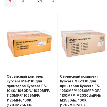
1
2
25
→
...
Сервисный комплект
Сервисный комплект
Kyocera MK-1110 для
Kyocera MK-1130 для
принтеров Kyocera FS-
принтеров Kyocera FS-
1040/ 1060DN/ 1020MFP/
1030MFP/ 1030MFP DP/
1120MFP/ 1025MFP/
1130MFP, M2030dn(PN)/
1125MFP, 100K,
M2530dn, 100K,
(1702M75NX0/
(1702MJ0NL0)