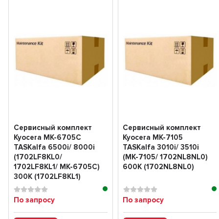
Сервисный комплект
Сервисный комплект
Kyocera MK-6705C
Kyocera MK-7105
TASKalfa 6500i/ 8000i
TASKalfa 3010i/ 3510i
(1702LF8KL0/
(MK-7105/ 1702NL8NL0)
1702LF8KL1/ MK-6705C)
600K (1702NL8NL0)
300K (1702LF8KL1)
По запросу
По запросу