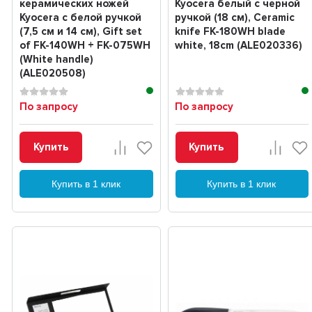
керамических ножей
Kyocera белый с черной
Kyocera с белой ручкой
ручкой (18 см), Ceramic
(7,5 см и 14 см), Gift set
knife FK-180WH blade
of FK-140WH + FK-075WH
white, 18cm (ALE020336)
(White handle)
(ALE020508)
По запросу
По запросу
Купить
Купить
Купить в 1 клик
Купить в 1 клик