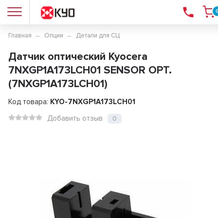
Главная
Опции
Детали для СЦ
Датчик оптический Kyocera
7NXGP1A173LCH01 SENSOR OPT.
(7NXGP1A173LCH01)
Код товара:
KYO-7NXGP1A173LCH01
Добавить отзыв
0