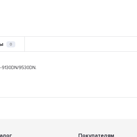
ы
0
S-9130DN/9530DN.
алог
Покупателям