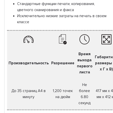
Стандартные функции печати, копирования,
цветного сканирования и факса
Исключительно низкие затраты на печать в своем
классе
Время
Габарит
выхода
Производительность
Разрешение
размеры
первого
x Г x В)
листа
Не
До 35 страниц A4 в
1,200 точек
более
417 мм x 
минуту
на дюйм
6.80
мм x 412 
секунд