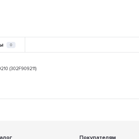
ы
0
210 (302F909211)
алог
Покупателям