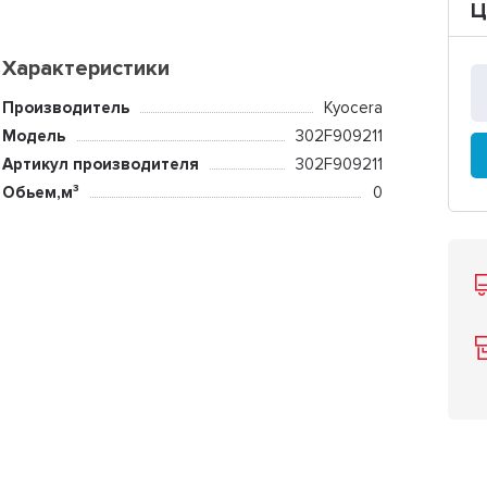
Ц
Характеристики
Производитель
Kyocera
Модель
302F909211
Артикул производителя
302F909211
Обьем,м³
0