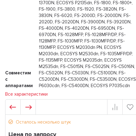
1370DN, ECOSYS P2135dn, FS-1800, FS-1800+,
FS-1900, FS-3800, FS-1920, FS-3820N, FS-
3830N, FS-6020, FS-2000D, FS-2000DN, FS-
2020D, FS-2020DN, FS-3900DN, FS-3920DN,
FS-4000DN, FS-4020DN, FS-6950DN, FS-
6970DN, FS-1028MFP, FS-1028MFP/DP, FS-
1128MFP, FS-1030MFP, FS-1030MFP/DP, FS-
1130MFP, ECOSYS M2030dn PN, ECOSYS
M2030dn, ECOSYS M2530dn, FS-1035MFP/DP,
FS-1135MFP, ECOSYS M2035dn, ECOSYS
M2535dn, FS-C5015N, FS-C5025N, FS-C5016N,
Совместим
FS-C5020N, FS-C5030N, FS-C5100DN, FS-
с
C5200DN, FS-C5300DN, FS-C5350DN, ECOSYS
аппаратами
P6030cdn, FS-C5400DN, ECOSYS P7035cdn
Все характеристики
Осталось несколько штук
Цена по запросу