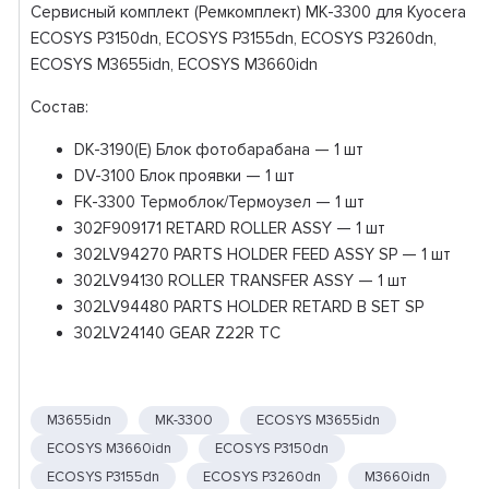
Сервисный комплект (Ремкомплект) MK-3300 для Kyocera
ECOSYS P3150dn, ECOSYS P3155dn, ECOSYS P3260dn,
ECOSYS M3655idn, ECOSYS M3660idn
Состав:
DK-3190(E) Блок фотобарабана — 1 шт
DV-3100 Блок проявки — 1 шт
FK-3300 Термоблок/Термоузел — 1 шт
302F909171 RETARD ROLLER ASSY — 1 шт
302LV94270 PARTS HOLDER FEED ASSY SP — 1 шт
302LV94130 ROLLER TRANSFER ASSY — 1 шт
302LV94480 PARTS HOLDER RETARD B SET SP
302LV24140 GEAR Z22R TC
M3655idn
MK-3300
ECOSYS M3655idn
ECOSYS M3660idn
ECOSYS P3150dn
ECOSYS P3155dn
ECOSYS P3260dn
M3660idn