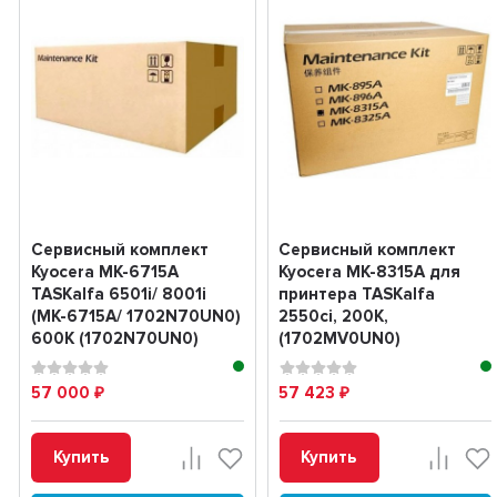
Сервисный комплект
Сервисный комплект
Kyocera MK-6715A
Kyocera MK-8315A для
TASKalfa 6501i/ 8001i
принтера TASKalfa
(MK-6715A/ 1702N70UN0)
2550ci, 200K,
600K (1702N70UN0)
(1702MV0UN0)
57 000
57 423
₽
₽
Купить
Купить