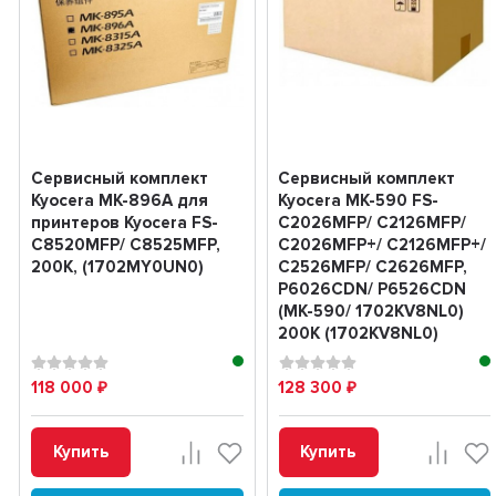
Сервисный комплект
Сервисный комплект
Kyocera MK-896A для
Kyocera MK-590 FS-
принтеров Kyocera FS-
C2026MFP/ C2126MFP/
C8520MFP/ C8525MFP,
C2026MFP+/ C2126MFP+/
200K, (1702MY0UN0)
C2526MFP/ C2626MFP,
P6026CDN/ P6526CDN
(MK-590/ 1702KV8NL0)
200K (1702KV8NL0)
118 000
128 300
₽
₽
Купить
Купить