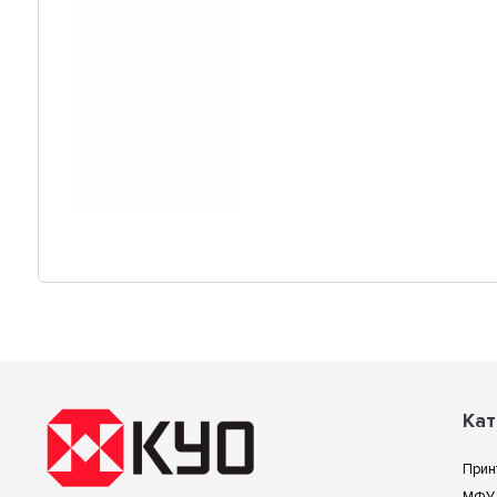
Кат
Прин