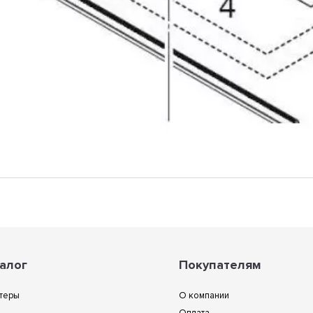
алог
Покупателям
теры
О компании