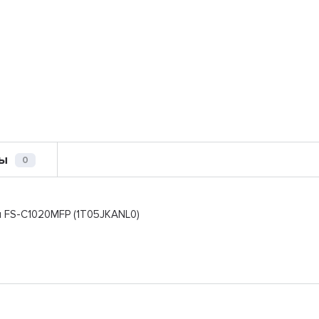
ы
0
ля FS-C1020MFP (1T05JKANL0)