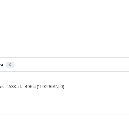
ы
0
для TASKalfa 406ci (1T02R6ANL0)