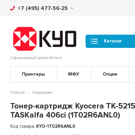
+7 (495) 477-56-25
Каталог
Официальный дилер Merlion
Принтеры
МФУ
Опции
Главная
Картриджи
Тонер-картридж Kyocera TK-5215Y
TASKalfa 406ci (1T02R6ANL0)
Код товара:
KYO-1T02R6ANL0