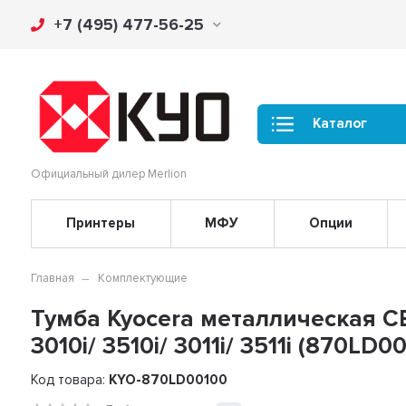
+7 (495) 477-56-25
Каталог
Официальный дилер Merlion
Принтеры
МФУ
Опции
Главная
Комплектующие
Тумба Kyocera металлическая CB-
3010i/ 3510i/ 3011i/ 3511i (870LD0
Код товара:
KYO-870LD00100