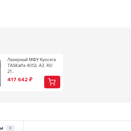
Лазерный МФУ Kyocera
TASKalfa 4012i, A3, 40/
21...
417 642
₽
ы
0