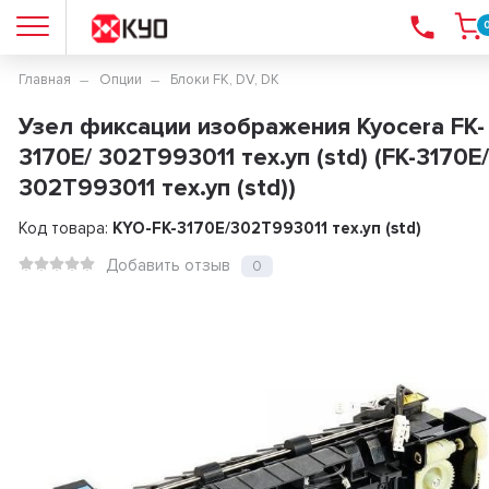
Главная
Опции
Блоки FK, DV, DK
Узел фиксации изображения Kyocera FK-
3170E/ 302T993011 тех.уп (std) (FK-3170E/
302T993011 тех.уп (std))
Код товара:
KYO-FK-3170E/302T993011 тех.уп (std)
Добавить отзыв
0