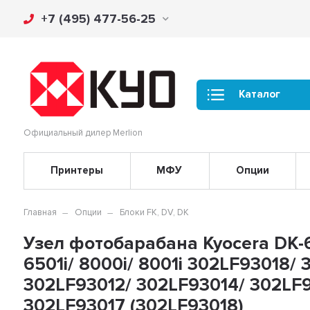
+7 (495) 477-56-25
Каталог
Официальный дилер Merlion
Принтеры
МФУ
Опции
Главная
Опции
Блоки FK, DV, DK
Узел фотобарабана Kyocera DK-6
6501i/ 8000i/ 8001i 302LF93018/
302LF93012/ 302LF93014/ 302LF9
302LF93017 (302LF93018)