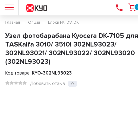
Главная
Опции
Блоки FK, DV, DK
Узел фотобарабана Kyocera DK-7105 для
TASKalfa 3010/ 3510i 302NL93023/
302NL93021/ 302NL93022/ 302NL93020
(302NL93023)
Код товара:
KYO-302NL93023
Добавить отзыв
0