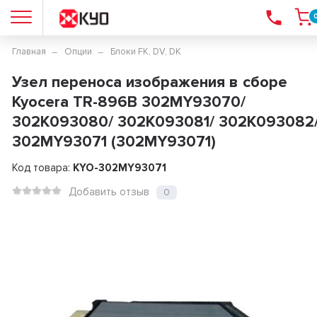
Главная
Опции
Блоки FK, DV, DK
Узел переноса изображения в сборе
Kyocera TR-896B 302MY93070/
302K093080/ 302K093081/ 302K093082
302MY93071 (302MY93071)
Код товара:
KYO-302MY93071
Добавить отзыв
0