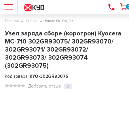
Главная
Опции
Блоки FK, DV, DK
Узел заряда сборе (коротрон) Kyocera
MC-710 302GR93075/ 302GR93070/
302GR93071/ 302GR93072/
302GR93073/ 302GR93074
(302GR93075)
Код товара:
KYO-302GR93075
Добавить отзыв
0