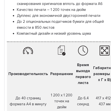
сканирования оригиналов вплоть до формата A6
Качество печати – 1 200 точек на дюйм
Дуплекс для экономичной двусторонней печати
До 2 опциональных податчиков бумаги для общей
ёмкости в 850 листов
Компактный дизайн и низкий уровень шума
Время
Габарит
выхода
Производительность
Разрешение
размеры
первого
x Г x В)
листа
1 200 x 1 200
До 40 страниц
До 6,4
417 x 412
точек на
формата А4 в минуту
секунд
437 мм
дюйм