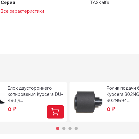
Серия
TASKalfa
Все характеристики
Блок двустороннего
Ролик подачи 
копирования Kyocera DU-
Kyocera 302NG
480 д...
302NG94...
0
0
₽
₽