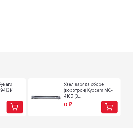
бумаги
Узел заряда сборе
94131/
(коротрон) Kyocera MC-
4105 (3...
0
₽