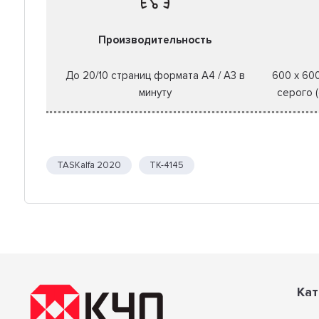
Производительность
До 20/10 страниц формата A4 / A3 в
600 x 60
минуту
серого 
TASKalfa 2020
TK-4145
Кат