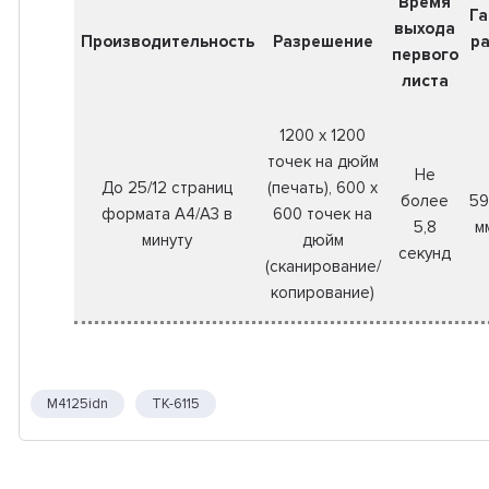
Время
Г
выхода
Производительность
Разрешение
р
первого
листа
1200 x 1200
точек на дюйм
Не
До 25/12 страниц
(печать), 600 x
более
59
формата A4/A3 в
600 точек на
5,8
м
минуту
дюйм
секунд
(сканирование/
копирование)
M4125idn
TK-6115