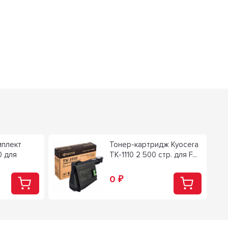
мплект
Тонер-картридж Kyocera
0 для
TK-1110 2 500 стр. для F...
0
₽