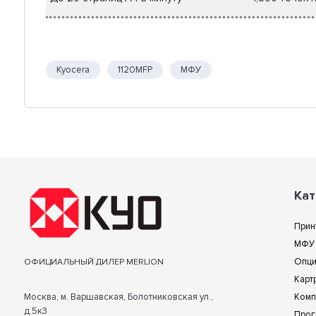
Kyocera
1120MFP
МФУ
Кат
Прин
МФУ
Опц
ОФИЦИАЛЬНЫЙ ДИЛЕР MERLION
Карт
Москва, м. Варшавская, Болотниковская ул.,
Комп
д.5к3
Прог