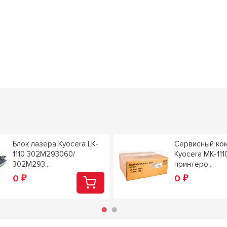
Блок лазера Kyocera LK-
Сервисный ко
1110 302M293060/
Kyocera MK-111
302M293...
принтеро...
0
0
₽
₽