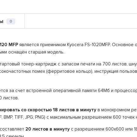
ы
0
1120 MFP
является приемником Kyocera FS-1020MFP. Основное о
ыми оснащён старшая модель.
тартовый тонер-картридж с запасом печати на 700 листов, шну
сокочастотных помех (ферритовое кольцо), инструкция пользо
тся за счет встроенной оперативной памяти 64Мб и процессора
0 листов.
нировать со скоростью 18 листов в минуту
в монохромном реж
, BMP, TIFF, JPG, PNG) с максимальным разрешением 600 точек 
 составляет
20 листов в минуту
с разрешением 600х600 или 18
,5 секунды.