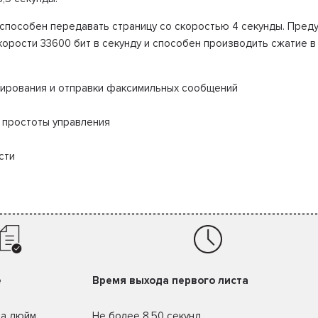
 способен передавать страницу со скоростью 4 секунды. Пред
корости 33600 бит в секунду и способен производить сжатие 
анирования и отправки факсимильных сообщений
 простоты управления
сти
е
Время выхода первого листа
на дюйм
Не более 8.50 секунд