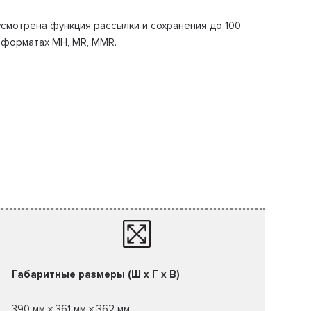
усмотрена функция рассылки и сохранения до 100
в форматах МН, MR, MMR.
Габаритные размеры (Ш x Г x В)
390 мм x 361 мм x 362 мм