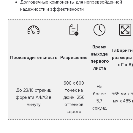
Долговечные компоненты для непревзойденной
надежности и эффективности.
Время
Габарит
выхода
Производительность
Разрешение
размеры
первого
x Г x В)
листа
600 x 600
Не
До 23/10 страниц
точек на
более
565 мм x 
формата A4/A3 в
дюйм, 256
5,7
мм x 485
минуту
оттенков
секунд
серого