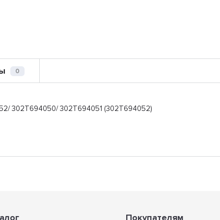
ы
0
52/ 302T694050/ 302T694051 (302T694052)
алог
Покупателям