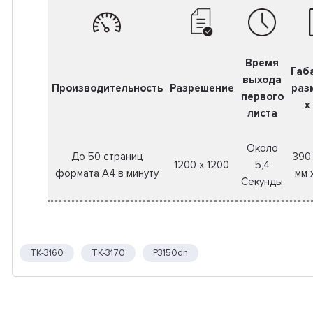
Время
Габ
выхода
Производительность
Разрешение
раз
первого
x
листа
Около
До 50 страниц
390 
1200 x 1200
5,4
формата А4 в минуту
мм 
Секунды
TK-3160
TK-3170
P3150dn