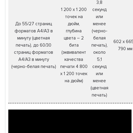
3,8
1 200 x 1 200
секунд
точек на
или
До 55/27 страниц
дюйм,
менее
форматов A4/A3 в
глубина
(черно-
минуту (цветная
цвета – 2
белая
602 x 665
печать), до 60/30
бита
печать),
790 мм
страниц форматов
(эквивалент
около
A4/A3 в минуту
качества
5,1
(черно-белая печать)
печати 4 800
секунд
x 1 200 точек
или
на дюйм)
менее
(цветная
печать)