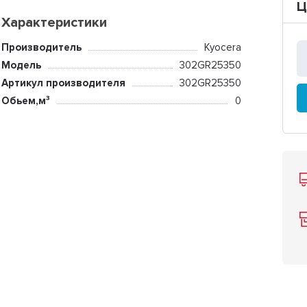
Ц
Характеристики
Производитель
Kyocera
Модель
302GR25350
Артикул производителя
302GR25350
Обьем,м³
0