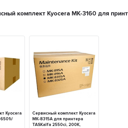
сный комплект Kyocera MK-3160 для прин
т Kyocera
Сервисный комплект Kyocera
6501i/
MK-8315A для принтера
TASKalfa 2550ci, 200K,