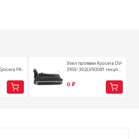
и
Узел проявки Kyocera DV-
yocera FK-
3100/ 302LV93081 тех.уп...
0
₽