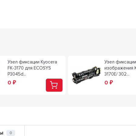
Узел фиксации Kyocera
Узел фиксаци
FK-3170 для ECOSYS
изображения K
P3045d...
3170E/ 302...
0
0
₽
₽
ы
0