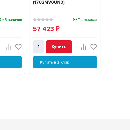
K
(1702MV0UN0)
В наличии
Предзаказ
57 423
₽
Купить
Купить в 1 клик