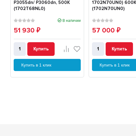
P3055dn/ P3060dn, 500K
1702N70UN0) 600
(1702T68NL0)
(1702N70UN0)
В наличии
51 930
57 000
₽
₽
Купить
Купить
Купить в 1 клик
Купить в 1 клик