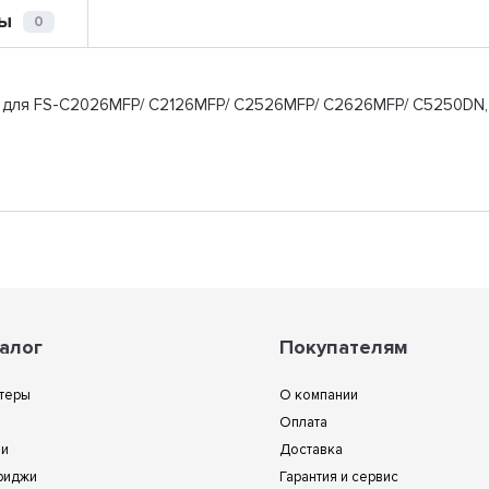
ы
0
a для FS-C2026MFP/ C2126MFP/ C2526MFP/ C2626MFP/ C5250DN
алог
Покупателям
теры
О компании
Оплата
ии
Доставка
риджи
Гарантия и сервис