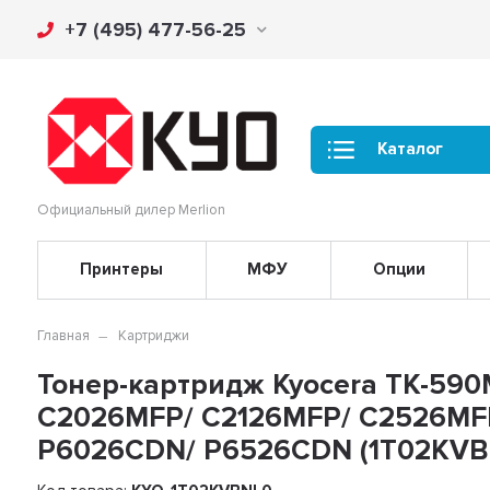
+7 (495) 477-56-25
Каталог
Официальный дилер Merlion
Принтеры
МФУ
Опции
Главная
Картриджи
Тонер-картридж Kyocera TK-590M
C2026MFP/ C2126MFP/ C2526MF
P6026CDN/ P6526CDN (1T02KVB