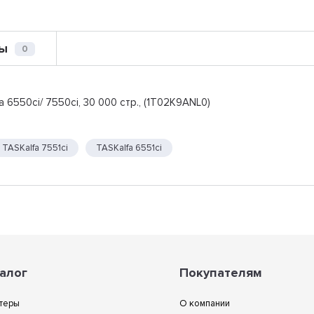
ы
0
6550ci/ 7550ci, 30 000 стр., (1T02K9ANL0)
TASKalfa 7551ci
TASKalfa 6551ci
алог
Покупателям
теры
О компании