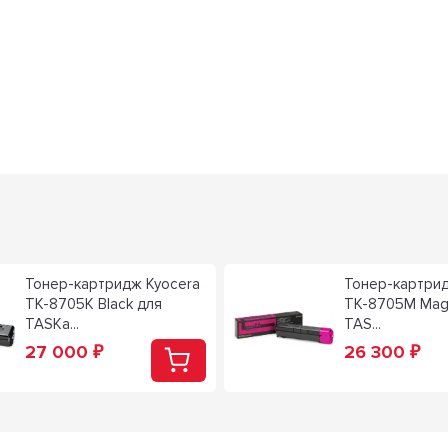
Тонер-картридж Kyocera
Тонер-картрид
TK-8705K Black для
TK-8705M Mag
TASKa...
TAS...
27 000
26 300
₽
₽