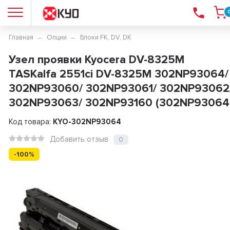
Главная
Опции
Блоки FK, DV, DK
Узел проявки Kyocera DV-8325M
TASKalfa 2551ci DV-8325M 302NP93064/
302NP93060/ 302NP93061/ 302NP93062
302NP93063/ 302NP93160 (302NP93064
Код товара:
KYO-302NP93064
Добавить отзыв
0
-100%