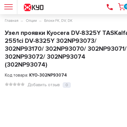
Главная
Опции
Блоки FK, DV, DK
Узел проявки Kyocera DV-8325Y TASKalf
2551ci DV-8325Y 302NP93073/
302NP93170/ 302NP93070/ 302NP93071/
302NP93072/ 302NP93074
(302NP93074)
Код товара:
KYO-302NP93074
Добавить отзыв
0